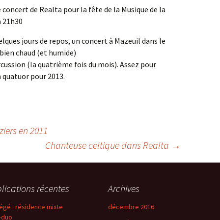
e concert de Realta pour la fête de la Musique de la
 21h30
lques jours de repos, un concert à Mazeuil dans le
 bien chaud (et humide)
rcussion (la quatrième fois du mois). Assez pour
n quatuor pour 2013.
iers en 2011
Chanteuse celtique dans Realta
→
lications récentes
Archives
égé : résidence mixte
décembre 2016
-duo