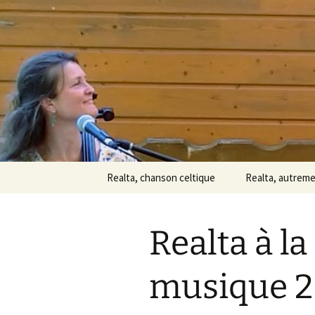
Chanson celtique
Aller
au
contenu
Realta
Realta, chanson celtique
Realta, autrem
Realta à la
musique 2