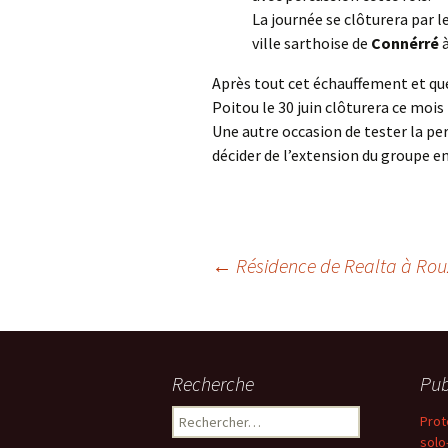
La journée se clôturera par l
ville sarthoise de
Connérré
à
Après tout cet échauffement et que
Poitou le 30 juin clôturera ce mois
Une autre occasion de tester la pe
décider de l’extension du groupe e
Navigation
←
Résidence de Realta à Rouz
des
Recherche
Pub
articles
Rechercher :
Prot
solo