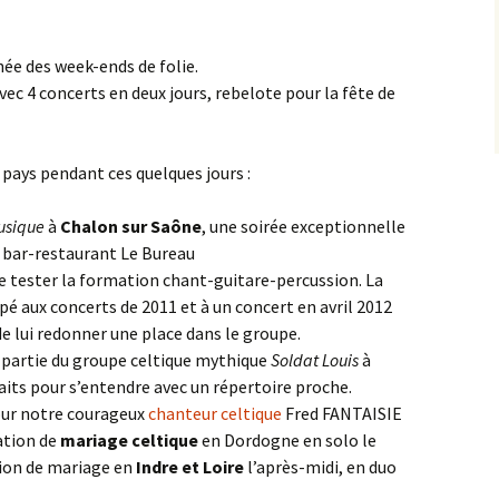
née des week-ends de folie.
vec 4 concerts en deux jours, rebelote pour la fête de
 pays pendant ces quelques jours :
usique
à
Chalon sur Saône
, une soirée exceptionnelle
u bar-restaurant Le Bureau
de tester la formation chant-guitare-percussion. La
pé aux concerts de 2011 et à un concert en avril 2012
 de lui redonner une place dans le groupe.
e partie du groupe celtique mythique
Soldat Louis
à
aits pour s’entendre avec un répertoire proche.
pour notre courageux
chanteur celtique
Fred FANTAISIE
ation de
mariage celtique
en Dordogne en solo le
tion de mariage en
Indre et Loire
l’après-midi, en duo